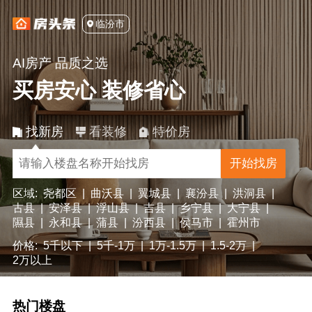
临汾市
AI房产 品质之选
买房安心 装修省心
找新房
看装修
特价房
开始找房
区域:
尧都区
|
曲沃县
|
翼城县
|
襄汾县
|
洪洞县
|
古县
|
安泽县
|
浮山县
|
吉县
|
乡宁县
|
大宁县
|
隰县
|
永和县
|
蒲县
|
汾西县
|
侯马市
|
霍州市
价格:
5千以下
|
5千-1万
|
1万-1.5万
|
1.5-2万
|
2万以上
热门楼盘