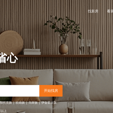
找新房
看
省心
开始找房
鄂托克旗
|
杭锦旗
|
乌审旗
|
伊金霍洛旗
万以上