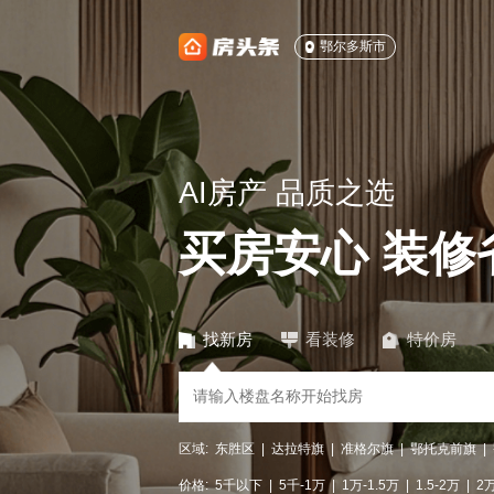
鄂尔多斯市
AI房产 品质之选
买房安心 装修
找新房
看装修
特价房
区域:
东胜区
|
达拉特旗
|
准格尔旗
|
鄂托克前旗
|
价格:
5千以下
|
5千-1万
|
1万-1.5万
|
1.5-2万
|
2