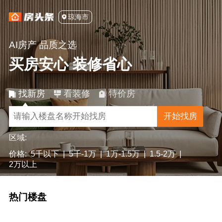
琼海市
AI房产 品质之选
买房安心 装修省心
找新房
看装修
特价房
开始找房
区域:
价格:
5千以下
|
5千-1万
|
1万-1.5万
|
1.5-2万
|
2万以上
热门楼盘