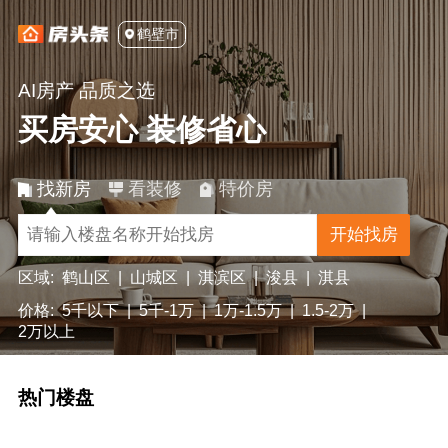
鹤壁市
AI房产 品质之选
买房安心 装修省心
找新房
看装修
特价房
开始找房
区域:
鹤山区
|
山城区
|
淇滨区
|
浚县
|
淇县
价格:
5千以下
|
5千-1万
|
1万-1.5万
|
1.5-2万
|
2万以上
热门楼盘