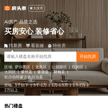
大庆市
AI房产 品质之选
买房安心 装修省心
找新房
看装修
特价房
开始找房
区域:
萨尔图区
|
龙凤区
|
让胡路区
|
红岗区
|
大同区
|
肇州县
|
肇源县
|
林甸县
|
杜尔伯特蒙古族自治县
价格:
5千以下
|
5千-1万
|
1万-1.5万
|
1.5-2万
|
2万以上
热门楼盘