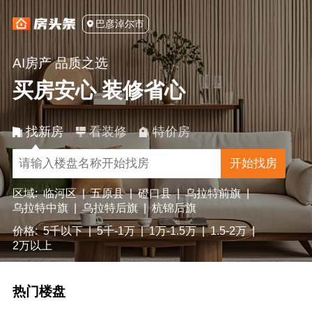
巴彦淖尔市
AI房产 品质之选
买房安心 装修省心
找新房
看装修
特价房
开始找房
区域:
临河区
|
五原县
|
磴口县
|
乌拉特前旗
|
乌拉特中旗
|
乌拉特后旗
|
杭锦后旗
价格:
5千以下
|
5千-1万
|
1万-1.5万
|
1.5-2万
|
2万以上
热门楼盘