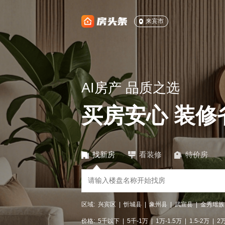
来宾市
AI房产 品质之选
买房安心 装修
找新房
看装修
特价房
区域:
兴宾区
|
忻城县
|
象州县
|
武宣县
|
金秀瑶族
价格:
5千以下
|
5千-1万
|
1万-1.5万
|
1.5-2万
|
2