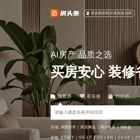
克孜勒苏柯尔克孜自治州
AI房产 品质之选
买房安心 装修
找新房
看装修
特价房
区域:
阿图什市
|
阿克陶县
|
阿合奇县
|
乌恰县
价格:
5千以下
|
5千-1万
|
1万-1.5万
|
1.5-2万
|
2