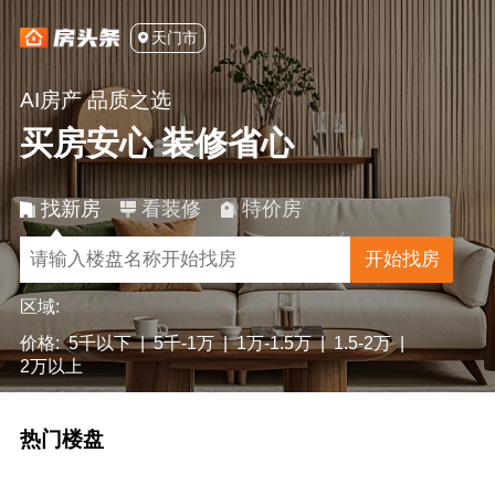
天门市
AI房产 品质之选
买房安心 装修省心
找新房
看装修
特价房
开始找房
区域:
价格:
5千以下
|
5千-1万
|
1万-1.5万
|
1.5-2万
|
2万以上
热门楼盘